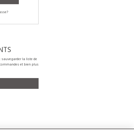
asse?
NTS
sauvegarder la liste de
s commandes et bien plus