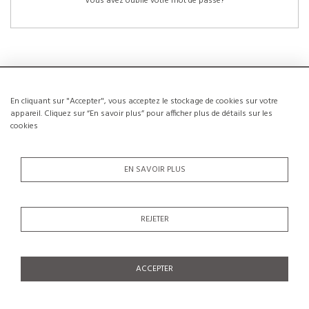
Vous avez oublié votre mot de passe?
En cliquant sur "Accepter", vous acceptez le stockage de cookies sur votre
NOUVEAUX CLIENTS
appareil. Cliquez sur “En savoir plus” pour afficher plus de détails sur les
cookies
La création d’un compte a de nombreux avantages: sauvegarder la liste de vos
envies, conserver plusieurs adresses, suivre les commandes et bien plus
encore.
EN SAVOIR PLUS
CRÉER UN COMPTE
REJETER
ACCEPTER