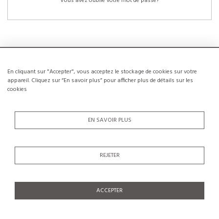
Vous avez oublié votre mot de passe?
En cliquant sur "Accepter", vous acceptez le stockage de cookies sur votre
NOUVEAUX CLIENTS
appareil. Cliquez sur “En savoir plus” pour afficher plus de détails sur les
cookies
La création d’un compte a de nombreux avantages: sauvegarder la liste de vos
envies, conserver plusieurs adresses, suivre les commandes et bien plus
encore.
EN SAVOIR PLUS
CRÉER UN COMPTE
REJETER
ACCEPTER