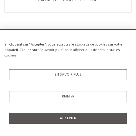
Vous avez oublié votre mot de passe?
En cliquant sur "Accepter", vous acceptez le stockage de cookies sur votre
NOUVEAUX CLIENTS
appareil. Cliquez sur “En savoir plus” pour afficher plus de détails sur les
cookies
La création d’un compte a de nombreux avantages: sauvegarder la liste de vos
envies, conserver plusieurs adresses, suivre les commandes et bien plus
encore.
EN SAVOIR PLUS
CRÉER UN COMPTE
REJETER
ACCEPTER