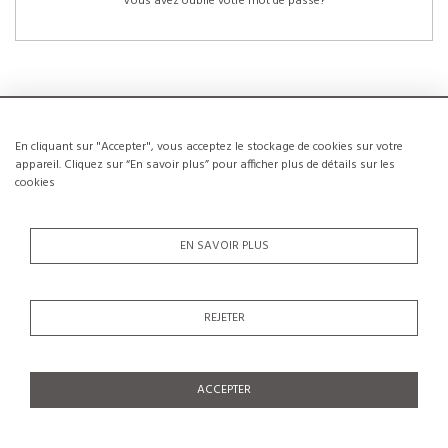
Vous avez oublié votre mot de passe?
En cliquant sur "Accepter", vous acceptez le stockage de cookies sur votre
NOUVEAUX CLIENTS
appareil. Cliquez sur “En savoir plus” pour afficher plus de détails sur les
cookies
La création d’un compte a de nombreux avantages: sauvegarder la liste de vos
envies, conserver plusieurs adresses, suivre les commandes et bien plus
encore.
EN SAVOIR PLUS
CRÉER UN COMPTE
REJETER
ACCEPTER