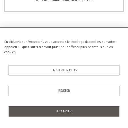
Vous avez oublié votre mot de passe?
En cliquant sur "Accepter", vous acceptez le stockage de cookies sur votre
NOUVEAUX CLIENTS
appareil. Cliquez sur “En savoir plus” pour afficher plus de détails sur les
cookies
La création d’un compte a de nombreux avantages: sauvegarder la liste de vos
envies, conserver plusieurs adresses, suivre les commandes et bien plus
encore.
EN SAVOIR PLUS
CRÉER UN COMPTE
REJETER
ACCEPTER