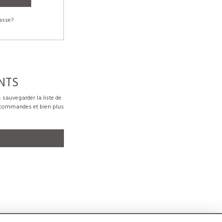
asse?
NTS
sauvegarder la liste de
s commandes et bien plus