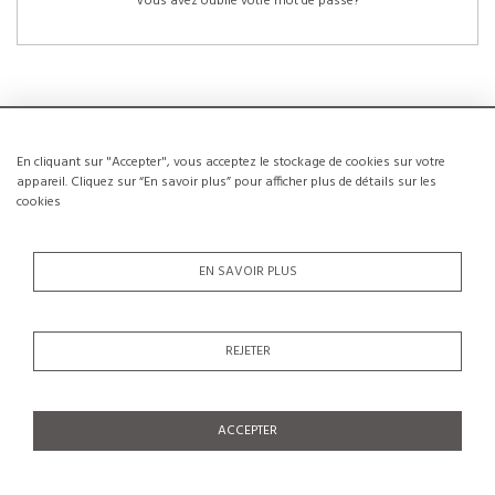
Vous avez oublié votre mot de passe?
En cliquant sur "Accepter", vous acceptez le stockage de cookies sur votre
NOUVEAUX CLIENTS
appareil. Cliquez sur “En savoir plus” pour afficher plus de détails sur les
cookies
La création d’un compte a de nombreux avantages: sauvegarder la liste de vos
envies, conserver plusieurs adresses, suivre les commandes et bien plus
encore.
EN SAVOIR PLUS
CRÉER UN COMPTE
REJETER
ACCEPTER