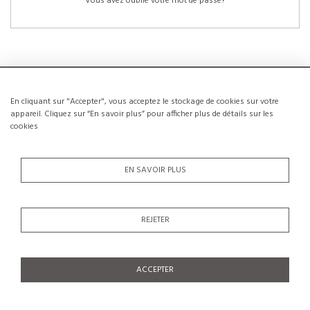
Vous avez oublié votre mot de passe?
En cliquant sur "Accepter", vous acceptez le stockage de cookies sur votre
NOUVEAUX CLIENTS
appareil. Cliquez sur “En savoir plus” pour afficher plus de détails sur les
cookies
La création d’un compte a de nombreux avantages: sauvegarder la liste de vos
envies, conserver plusieurs adresses, suivre les commandes et bien plus
encore.
EN SAVOIR PLUS
CRÉER UN COMPTE
REJETER
ACCEPTER