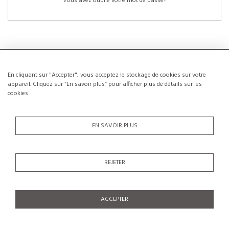
Vous avez oublié votre mot de passe?
En cliquant sur "Accepter", vous acceptez le stockage de cookies sur votre
NOUVEAUX CLIENTS
appareil. Cliquez sur “En savoir plus” pour afficher plus de détails sur les
cookies
La création d’un compte a de nombreux avantages: sauvegarder la liste de vos
envies, conserver plusieurs adresses, suivre les commandes et bien plus
encore.
EN SAVOIR PLUS
CRÉER UN COMPTE
REJETER
ACCEPTER