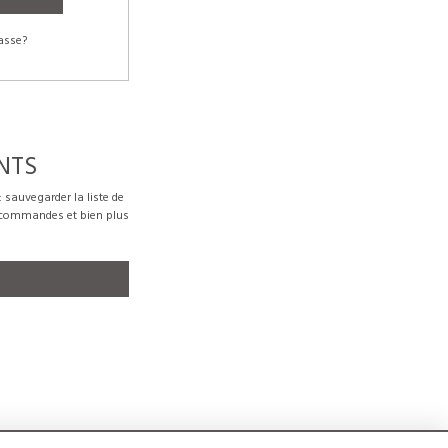
asse?
NTS
sauvegarder la liste de
s commandes et bien plus