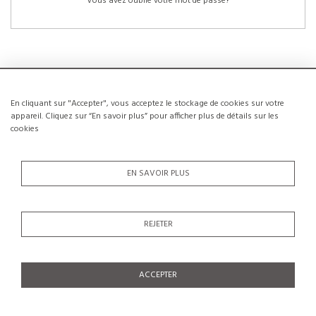
Vous avez oublié votre mot de passe?
En cliquant sur "Accepter", vous acceptez le stockage de cookies sur votre
NOUVEAUX CLIENTS
appareil. Cliquez sur “En savoir plus” pour afficher plus de détails sur les
cookies
La création d’un compte a de nombreux avantages: sauvegarder la liste de vos
envies, conserver plusieurs adresses, suivre les commandes et bien plus
encore.
EN SAVOIR PLUS
CRÉER UN COMPTE
REJETER
ACCEPTER