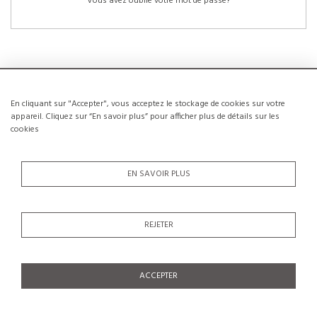
Vous avez oublié votre mot de passe?
En cliquant sur "Accepter", vous acceptez le stockage de cookies sur votre
NOUVEAUX CLIENTS
appareil. Cliquez sur “En savoir plus” pour afficher plus de détails sur les
cookies
La création d’un compte a de nombreux avantages: sauvegarder la liste de vos
envies, conserver plusieurs adresses, suivre les commandes et bien plus
encore.
EN SAVOIR PLUS
CRÉER UN COMPTE
REJETER
ACCEPTER