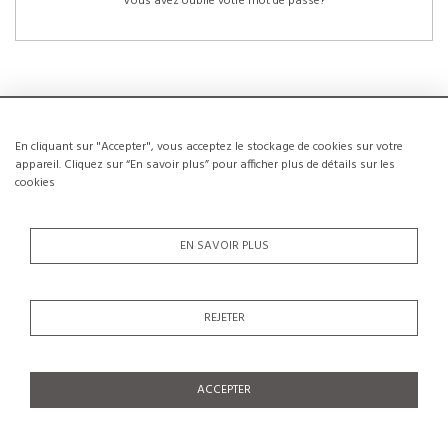
Vous avez oublié votre mot de passe?
En cliquant sur "Accepter", vous acceptez le stockage de cookies sur votre
NOUVEAUX CLIENTS
appareil. Cliquez sur “En savoir plus” pour afficher plus de détails sur les
cookies
La création d’un compte a de nombreux avantages: sauvegarder la liste de vos
envies, conserver plusieurs adresses, suivre les commandes et bien plus
encore.
EN SAVOIR PLUS
CRÉER UN COMPTE
REJETER
ACCEPTER