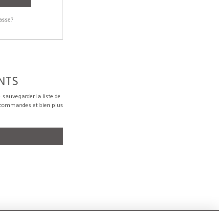
asse?
NTS
sauvegarder la liste de
s commandes et bien plus