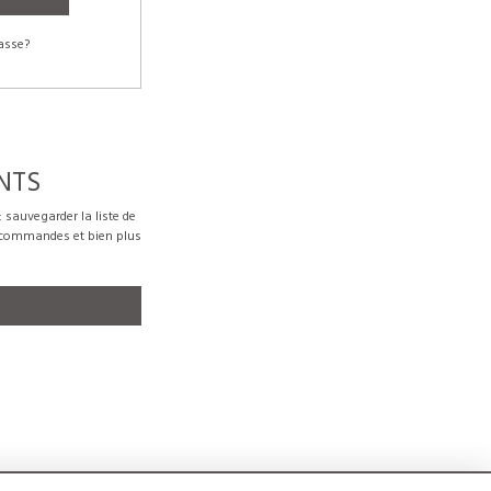
asse?
NTS
sauvegarder la liste de
s commandes et bien plus