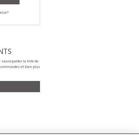
asse?
NTS
sauvegarder la liste de
s commandes et bien plus