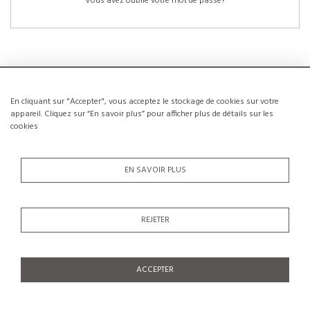
Vous avez oublié votre mot de passe?
En cliquant sur "Accepter", vous acceptez le stockage de cookies sur votre
NOUVEAUX CLIENTS
appareil. Cliquez sur “En savoir plus” pour afficher plus de détails sur les
cookies
La création d’un compte a de nombreux avantages: sauvegarder la liste de vos
envies, conserver plusieurs adresses, suivre les commandes et bien plus
encore.
EN SAVOIR PLUS
CRÉER UN COMPTE
REJETER
ACCEPTER