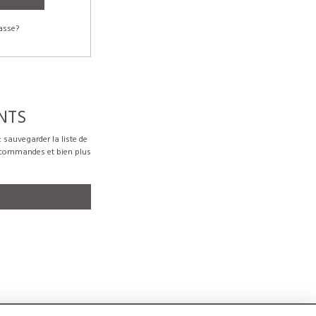
asse?
NTS
sauvegarder la liste de
s commandes et bien plus