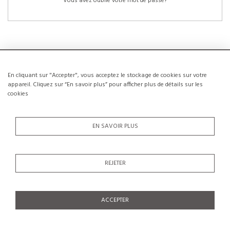
Vous avez oublié votre mot de passe?
En cliquant sur "Accepter", vous acceptez le stockage de cookies sur votre
NOUVEAUX CLIENTS
appareil. Cliquez sur “En savoir plus” pour afficher plus de détails sur les
cookies
La création d’un compte a de nombreux avantages: sauvegarder la liste de vos
envies, conserver plusieurs adresses, suivre les commandes et bien plus
encore.
EN SAVOIR PLUS
CRÉER UN COMPTE
REJETER
ACCEPTER