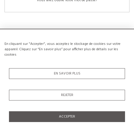
Vous avez oublié votre mot de passe?
En cliquant sur "Accepter", vous acceptez le stockage de cookies sur votre
NOUVEAUX CLIENTS
appareil. Cliquez sur “En savoir plus” pour afficher plus de détails sur les
cookies
La création d’un compte a de nombreux avantages: sauvegarder la liste de vos
envies, conserver plusieurs adresses, suivre les commandes et bien plus
encore.
EN SAVOIR PLUS
CRÉER UN COMPTE
REJETER
ACCEPTER