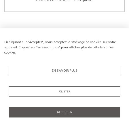
Vous avez oublié votre mot de passe?
En cliquant sur "Accepter", vous acceptez le stockage de cookies sur votre
NOUVEAUX CLIENTS
appareil. Cliquez sur “En savoir plus” pour afficher plus de détails sur les
cookies
La création d’un compte a de nombreux avantages: sauvegarder la liste de vos
envies, conserver plusieurs adresses, suivre les commandes et bien plus
encore.
EN SAVOIR PLUS
CRÉER UN COMPTE
REJETER
ACCEPTER