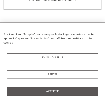
Vous avez oublié votre mot de passe?
En cliquant sur "Accepter", vous acceptez le stockage de cookies sur votre
NOUVEAUX CLIENTS
appareil. Cliquez sur “En savoir plus” pour afficher plus de détails sur les
cookies
La création d’un compte a de nombreux avantages: sauvegarder la liste de vos
envies, conserver plusieurs adresses, suivre les commandes et bien plus
encore.
EN SAVOIR PLUS
CRÉER UN COMPTE
REJETER
ACCEPTER