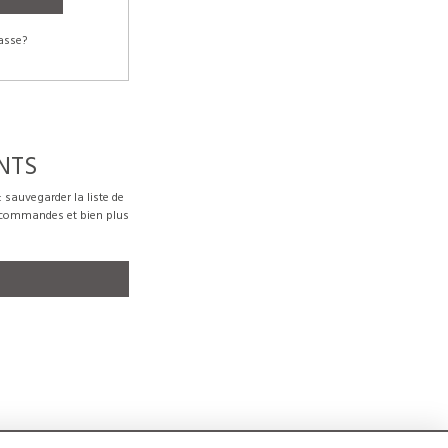
asse?
NTS
sauvegarder la liste de
s commandes et bien plus