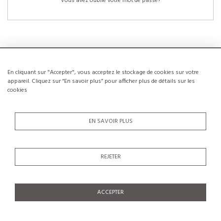
Vous avez oublié votre mot de passe?
En cliquant sur "Accepter", vous acceptez le stockage de cookies sur votre
NOUVEAUX CLIENTS
appareil. Cliquez sur “En savoir plus” pour afficher plus de détails sur les
cookies
La création d’un compte a de nombreux avantages: sauvegarder la liste de vos
envies, conserver plusieurs adresses, suivre les commandes et bien plus
encore.
EN SAVOIR PLUS
CRÉER UN COMPTE
REJETER
ACCEPTER