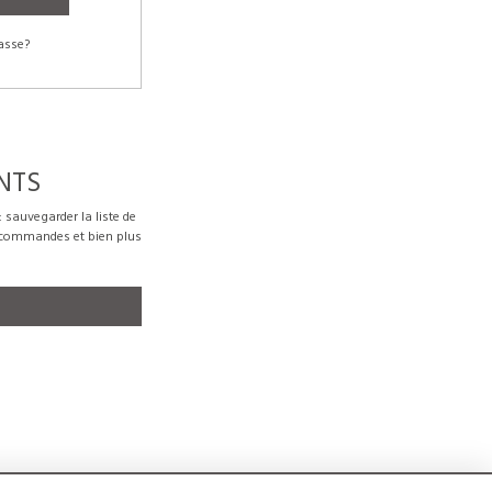
asse?
NTS
sauvegarder la liste de
s commandes et bien plus