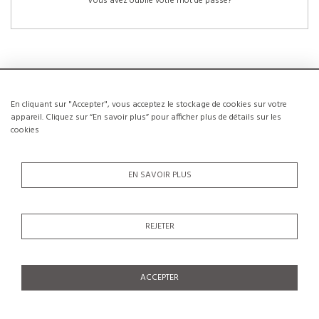
Vous avez oublié votre mot de passe?
En cliquant sur "Accepter", vous acceptez le stockage de cookies sur votre
NOUVEAUX CLIENTS
appareil. Cliquez sur “En savoir plus” pour afficher plus de détails sur les
cookies
La création d’un compte a de nombreux avantages: sauvegarder la liste de vos
envies, conserver plusieurs adresses, suivre les commandes et bien plus
encore.
EN SAVOIR PLUS
CRÉER UN COMPTE
REJETER
ACCEPTER