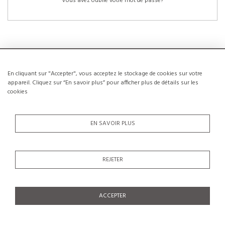
Vous avez oublié votre mot de passe?
En cliquant sur "Accepter", vous acceptez le stockage de cookies sur votre
NOUVEAUX CLIENTS
appareil. Cliquez sur “En savoir plus” pour afficher plus de détails sur les
cookies
La création d’un compte a de nombreux avantages: sauvegarder la liste de vos
envies, conserver plusieurs adresses, suivre les commandes et bien plus
encore.
EN SAVOIR PLUS
CRÉER UN COMPTE
REJETER
ACCEPTER