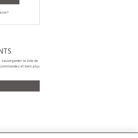
asse?
NTS
sauvegarder la liste de
s commandes et bien plus