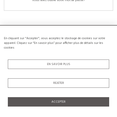
Vous avez oublié votre mot de passe?
En cliquant sur "Accepter", vous acceptez le stockage de cookies sur votre
NOUVEAUX CLIENTS
appareil. Cliquez sur “En savoir plus” pour afficher plus de détails sur les
cookies
La création d’un compte a de nombreux avantages: sauvegarder la liste de vos
envies, conserver plusieurs adresses, suivre les commandes et bien plus
encore.
EN SAVOIR PLUS
CRÉER UN COMPTE
REJETER
ACCEPTER