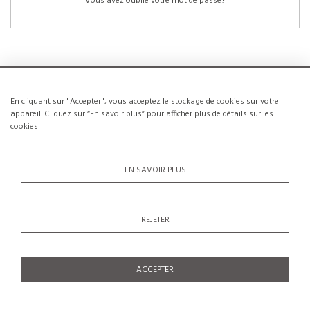
Vous avez oublié votre mot de passe?
En cliquant sur "Accepter", vous acceptez le stockage de cookies sur votre
NOUVEAUX CLIENTS
appareil. Cliquez sur “En savoir plus” pour afficher plus de détails sur les
cookies
La création d’un compte a de nombreux avantages: sauvegarder la liste de vos
envies, conserver plusieurs adresses, suivre les commandes et bien plus
encore.
EN SAVOIR PLUS
CRÉER UN COMPTE
REJETER
ACCEPTER