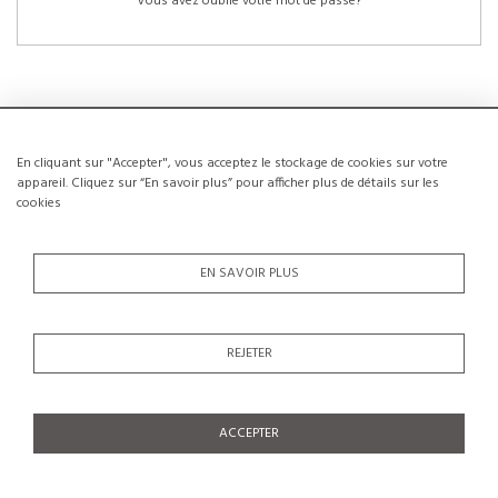
Vous avez oublié votre mot de passe?
En cliquant sur "Accepter", vous acceptez le stockage de cookies sur votre
NOUVEAUX CLIENTS
appareil. Cliquez sur “En savoir plus” pour afficher plus de détails sur les
cookies
La création d’un compte a de nombreux avantages: sauvegarder la liste de vos
envies, conserver plusieurs adresses, suivre les commandes et bien plus
encore.
EN SAVOIR PLUS
CRÉER UN COMPTE
REJETER
ACCEPTER